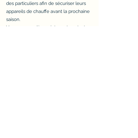
des particuliers afin de sécuriser leurs
appareils de chauffe avant la prochaine
saison.
Vous pouvez dès maintenant contacter
votre partenaire de confiance pour un
déplacement rapide, efficace et
rigoureux. Après une opération de
ramonage, votre appareil sera
parfaitement sécurisé et prêt à vous
offrir le meilleur de son tirage lors de la
prochaine saison de chauffe.
Pour toutes vos prestations de
ramonage ou d’entretien de vos
appareils de chauffe, RG Ramonage
Clim Azur est votre ramoneur à Solliès-
Pont de confiance. Vous pouvez